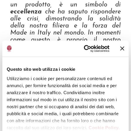
un prodotto, è un simbolo di
eccellenza
che ha saputo rispondere
alle crisi, dimostrando la solidità
della nostra filiera e la forza del
Made in Italy nel mondo. In momenti
come questo, è proprio il nostro
valore riconosciuto che fa la
differenza
- prosegue
Mazzetti
-.
La solidità e la riconoscibilità
Questo sito web utilizza i cookie
dell’Aceto Balsamico di Modena IGP
Utilizziamo i cookie per personalizzare contenuti ed
sui mercati internazionali, insieme
annunci, per fornire funzionalità dei social media e per
alla sua filiera strutturata e
analizzare il nostro traffico. Condividiamo inoltre
consolidata, sono oggi più che mai
informazioni sul modo in cui utilizza il nostro sito con i
fondamentali per garantire
nostri partner che si occupano di analisi dei dati web,
continuità e presidio del mercato.
pubblicità e social media, i quali potrebbero combinarle
con altre informazioni che ha fornito loro o che hanno
“
Anche in fasi di incertezze, è proprio
raccolto dal suo utilizzo dei loro servizi.
Cookie Policy.