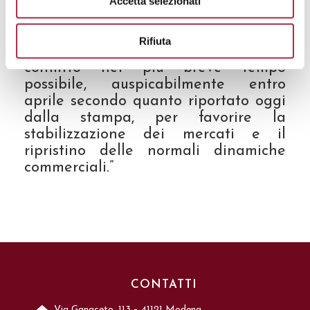
Accetta selezionati
In questo quadro, il Consorzio si
augura una rapida de-escalation
Rifiuta
delle tensioni e una conclusione del
conflitto nel più breve tempo
possibile, auspicabilmente entro
aprile secondo quanto riportato oggi
dalla stampa, per favorire la
stabilizzazione dei mercati e il
ripristino delle normali dinamiche
commerciali.”
CONTATTI
Via Ganaceto, 113 – 41121 Modena