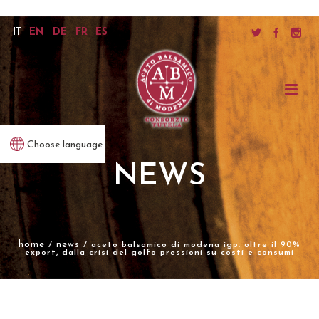
IT
EN
DE
FR
ES
Choose language
NEWS
home
news
/
/ aceto balsamico di modena igp: oltre il 90%
export, dalla crisi del golfo pressioni su costi e consumi