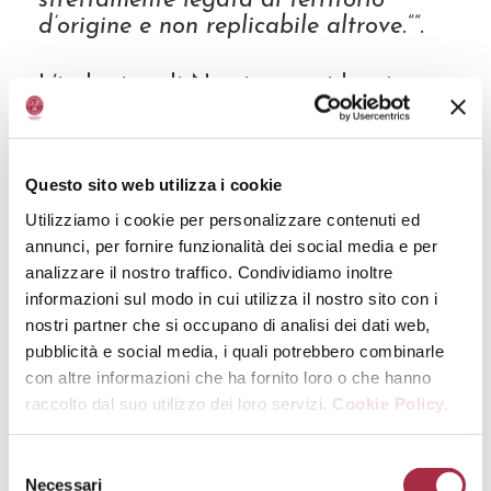
strettamente legata al territorio
d’origine e non replicabile altrove.””.
L’indagine di Nomisma evidenzia
come, nonostante l’aumento dei
prezzi legato ai dazi sia stato
percepito dalla grande maggioranza
Questo sito web utilizza i cookie
degli acquirenti, meno del 10% abbia
sostituito i prodotti italiani con
Utilizziamo i cookie per personalizzare contenuti ed
alternative di altra provenienza. Un
annunci, per fornire funzionalità dei social media e per
dato che conferma la solidità della
analizzare il nostro traffico. Condividiamo inoltre
reputazione costruita dal Made in
informazioni sul modo in cui utilizza il nostro sito con i
Italy sul mercato statunitense.
nostri partner che si occupano di analisi dei dati web,
pubblicità e social media, i quali potrebbero combinarle
con altre informazioni che ha fornito loro o che hanno
Se si guarda nello specifico all’Aceto
raccolto dal suo utilizzo dei loro servizi.
Cookie Policy.
Balsamico di Modena IGP, il
principale driver di scelta resta l’
alta
qualità percepita
, indicata dal 42%
degli intervistati. Il 32% riconosce al
Necessari