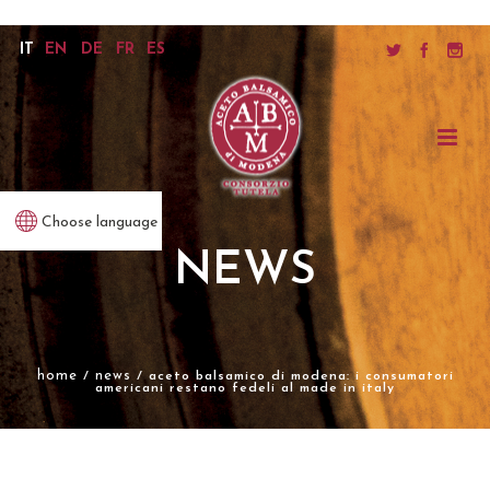
IT
EN
DE
FR
ES
Choose language
NEWS
home
news
/
/ aceto balsamico di modena: i consumatori
americani restano fedeli al made in italy