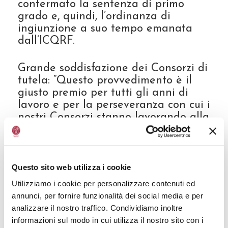
confermato la sentenza di primo
grado e, quindi, l’ordinanza di
ingiunzione a suo tempo emanata
dall’ICQRF.
Grande soddisfazione dei Consorzi di
tutela: “Questo provvedimento è il
giusto premio per tutti gli anni di
lavoro e per la perseveranza con cui i
nostri Consorzi stanno lavorando alla
tutela delle denominazioni, dei
produttori, dei consumatori e del
territorio”, riconoscono soddisfatti i
due Presidenti Enrico Corsini e
Questo sito web utilizza i cookie
Mariangela Grosoli, “siamo
Utilizziamo i cookie per personalizzare contenuti ed
consapevoli che il lavoro non è finito
annunci, per fornire funzionalità dei social media e per
e che ancora c’è tanto da fare, ma
analizzare il nostro traffico. Condividiamo inoltre
questo successo di dà l’energia
informazioni sul modo in cui utilizza il nostro sito con i
necessaria per continuare”. Alla