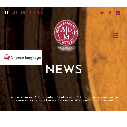
IT
EN
DE
FR
ES
Choose language
NEWS
home
news
/
/ il termine “balsamico” è tutelato contro le
evocazioni lo conferma la corte d’appello di bologna