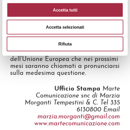
cui si attendono nuove pronunce per
la fine dell’anno incorso o, al più
Accetta tutti
tardi, nei primi mesi del prossimo.
Inoltre, si può presumere che la
Accetta selezionati
posizione della Corte bolognese
costituirà un nuovo materiale che
Rifiuta
andrà ad arricchire la riflessione dei
giudici della Corte di Giustizia
dell’Unione Europea che nei prossimi
mesi saranno chiamati a pronunciarsi
sulla medesima questione.
Ufficio Stampa
Marte
Comunicazione snc di Marzia
Morganti Tempestini & C. Tel 335
6130800 Email
marzia.morganti@gmail.com
www.martecomunicazione.com