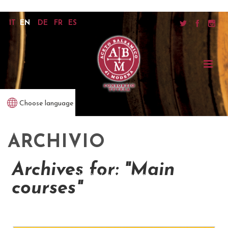
IT
EN
DE
FR
ES
Choose language
ARCHIVIO
Archives for: "Main
home
/
main courses
courses"