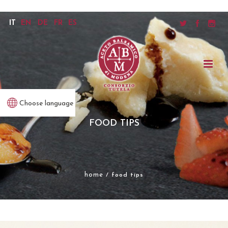
IT
EN
DE
FR
ES
Choose language
FOOD TIPS
home
/ food tips