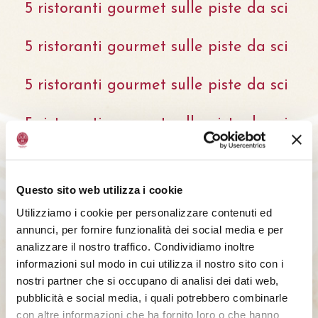
5 ristoranti gourmet sulle piste da sci
5 ristoranti gourmet sulle piste da sci
5 ristoranti gourmet sulle piste da sci
5 ristoranti gourmet sulle piste da sci
5 ristoranti gourmet sulle piste da sci
Questo sito web utilizza i cookie
5 ristoranti gourmet sulle piste da sci
Utilizziamo i cookie per personalizzare contenuti ed
annunci, per fornire funzionalità dei social media e per
5 ristoranti gourmet sulle piste da sci
analizzare il nostro traffico. Condividiamo inoltre
informazioni sul modo in cui utilizza il nostro sito con i
5 ristoranti gourmet sulle piste da sci
nostri partner che si occupano di analisi dei dati web,
pubblicità e social media, i quali potrebbero combinarle
5 ristoranti gourmet sulle piste da sci
con altre informazioni che ha fornito loro o che hanno