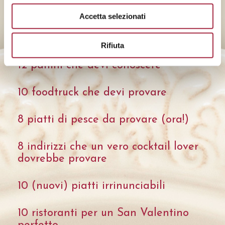
Accetta selezionati
10 gelati amarcord che hanno
segnato la nostra infanzia
Rifiuta
12 panini che devi conoscere
10 foodtruck che devi provare
8 piatti di pesce da provare (ora!)
8 indirizzi che un vero cocktail lover
dovrebbe provare
10 (nuovi) piatti irrinunciabili
10 ristoranti per un San Valentino