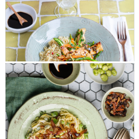
Risotto con cipolle caramellate,
guanciale croccante e Aceto Balsamico
di Modena IGP Invecchiato
Quinoa agli asparagi con pollo
marinato all’Aceto Balsamico di
Modena IGP