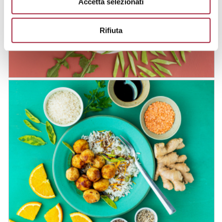
Accetta selezionati
Zucca caramellata all’Aceto Balsamico
Rifiuta
di Modena IGP, fagioli piattoni e feta
Bowle di salmone in salsa ponzu
all’Aceto Balsamico di Modena IGP,
avocado, lamponi e taccole