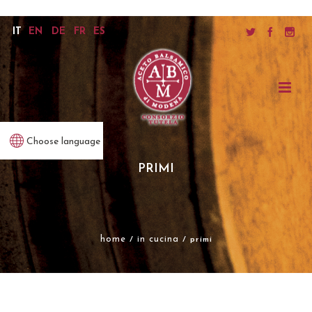
IT
EN
DE
FR
ES
Choose language
PRIMI
home
in cucina
/
/ primi