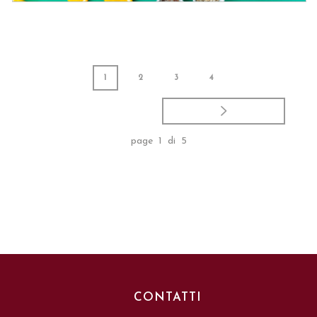
1
2
3
4
Polpettine di lenticchie caramellate all’
page 1 di 5
arancia e Aceto Balsamico di Modena
IGP, basmati ai semi croccanti
CONTATTI