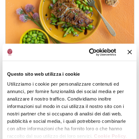
Pinzone all’Aceto Balsamico di Modena
IGP, pancetta e rosmarino
Questo sito web utilizza i cookie
Utilizziamo i cookie per personalizzare contenuti ed
annunci, per fornire funzionalità dei social media e per
analizzare il nostro traffico. Condividiamo inoltre
informazioni sul modo in cui utilizza il nostro sito con i
Trancetti di nasello o merluzzo
nostri partner che si occupano di analisi dei dati web,
marinato all’Aceto Balsamico di
pubblicità e social media, i quali potrebbero combinarle
Modena IGP, edamame e cipollotti
con altre informazioni che ha fornito loro o che hanno
raccolto dal suo utilizzo dei loro servizi.
Cookie Policy.