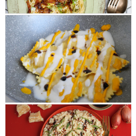
Tagliolini con crema di parmigiano,
favette e guanciale all’Aceto Balsamico
di Modena IGP