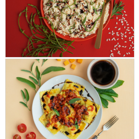
Ravioli alla zucca con crema di
Parmigiano Reggiano e Aceto
Balsamico di Modena IGP
Riso Carnaroli agli asparagi selvatici,
mantecato al parmigiano reggiano e
Aceto Balsamico di Modena IGP