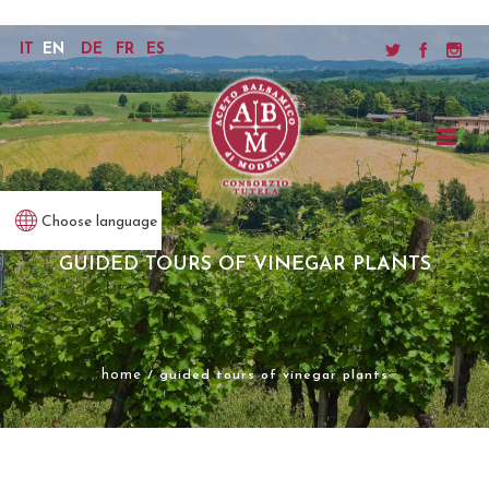
IT
EN
DE
FR
ES
Choose language
GUIDED TOURS OF VINEGAR PLANTS
home
/ guided tours of vinegar plants