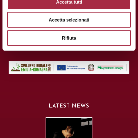
Accetta tutti
Fax: +39 059 208623
Accetta selezionati
info@consorziobalsamico.it
VAT no. and Tax Code no.:
Rifiuta
02163700368
LATEST NEWS