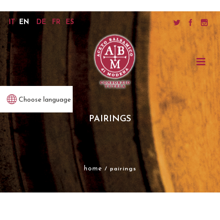
IT
EN
DE
FR
ES
Choose language
PAIRINGS
home
/ pairings