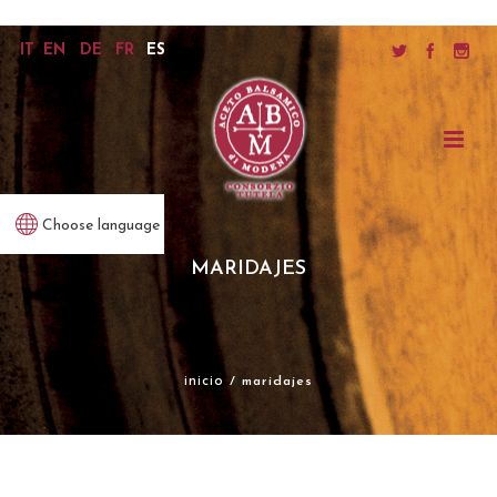
IT
EN
DE
FR
ES
Choose language
MARIDAJES
inicio
/ maridajes