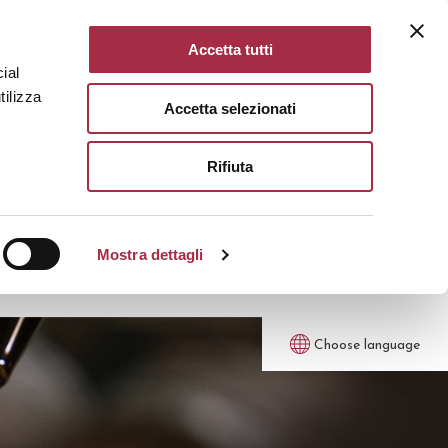
Accetta tutti
ial
tilizza
Accetta selezionati
Rifiuta
Mostra dettagli
Choose language