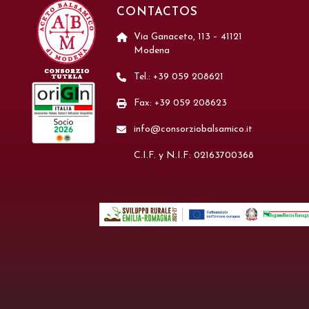
CONTACTOS
Via Ganaceto, 113 – 41121
Modena
Tel.: +39 059 208621
Fax: +39 059 208623
info@consorziobalsamico.it
C.I.F. y N.I.F: 02163700368