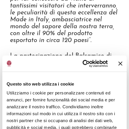
tantissimi visitatori che interverranno,
le peculiarità di questa eccellenza del
Made in Italy, ambasciatrice nel
mondo del sapore della nostra terra,
con oltre il 90% del prodotto
esportato in circa 120 paesi”.
La partecipazione del Balsamico di
Modena IGP con un desk di
degustazione a questo prestigioso
appuntamento con le due tipologie
affinato e invecchiato – nell’area
Questo sito web utilizza i cookie
dedicata alle eccellenze DOP e IGP –
Utilizziamo i cookie per personalizzare contenuti ed
arriva sulla scia di una già
annunci, per fornire funzionalità dei social media e per
consolidata partnership tra i due
analizzare il nostro traffico. Condividiamo inoltre
Consorzi di Tutela Aceto Balsamico di
informazioni sul modo in cui utilizza il nostro sito con i
Modena e Consorzio Chianti Classico
nostri partner che si occupano di analisi dei dati web,
per valorizzare le eccellenze del
pubblicità e social media, i quali potrebbero combinarle