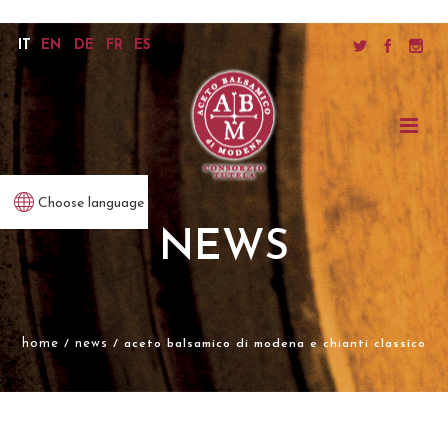
IT
EN
DE
FR
ES
Choose language
NEWS
home
news
/
/ aceto balsamico di modena e chianti classico