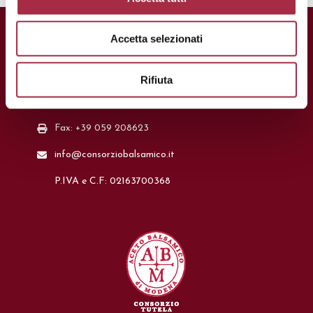
Accetta selezionati
CONTATTI
Via Ganaceto, 113 – 41121 Modena
Rifiuta
Tel.: +39 059 208621
Fax: +39 059 208623
info@consorziobalsamico.it
P.IVA e C.F: 02163700368