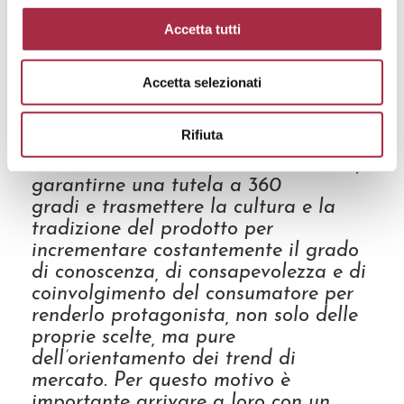
operare controlli antifrode sia sui
Accetta tutti
canali di distribuzione tradizionali
che sul web, grazie a partnership già
proficuamente attive con altri
Accetta selezionati
organismi di vigilanza. La nostra
mission
– prosegue
Desimoni
–
è
Rifiuta
principalmente trasmettere i valori
dell’Aceto Balsamico di Modena IGP,
garantir
n
e una tutela a 360
gradi
e
trasmettere
la
cultura
e la
tradizione del prodotto per
incrementare costantemente il grado
di conoscenza, di
consapevolezza
e di
coinvolgimento del
consumator
e per
renderlo protagonista, non solo delle
proprie scelte, ma pure
dell’orientamento dei trend di
mercato.
Per questo motivo è
importante arrivare a loro con un