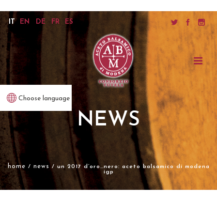
IT
EN
DE
FR
ES
Choose language
NEWS
home
news
/
/ un 2017 d’oro…nero: aceto balsamico di modena
igp