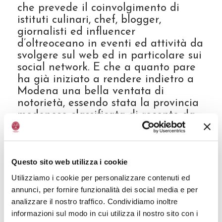
che prevede il coinvolgimento di
istituti culinari, chef, blogger,
giornalisti ed influencer
d’oltreoceano in eventi ed attività da
svolgere sul web ed in particolare sui
social network. E che a quanto pare
ha già iniziato a rendere indietro a
Modena una bella ventata di
notorietà, essendo stata la provincia
modenese classificata di recente da
un’autorevole testata americana, il
NewYorkPost, come la capitale
italiana del cibo, con le sue 23 IG
riconosciute di cui fa parte altresì
Questo sito web utilizza i cookie
l’Aceto Balsamico di Modena IGP, il
Utilizziamo i cookie per personalizzare contenuti ed
prodotto italiano più esportato nel
annunci, per fornire funzionalità dei social media e per
mondo.
analizzare il nostro traffico. Condividiamo inoltre
informazioni sul modo in cui utilizza il nostro sito con i