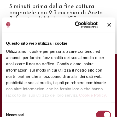
5 minuti prima della fine cottura
bagnatele con 2-3 cucchiai di Aceto
Balsamico di Modena IGP
Invecchiato e cospargete con il
coriandolo tritato.
Questo sito web utilizza i cookie
Utilizziamo i cookie per personalizzare contenuti ed
annunci, per fornire funzionalità dei social media e per
analizzare il nostro traffico. Condividiamo inoltre
informazioni sul modo in cui utilizza il nostro sito con i
CONTATTI
nostri partner che si occupano di analisi dei dati web,
Via Ganaceto, 113 – 41121 Modena
pubblicità e social media, i quali potrebbero combinarle
con altre informazioni che ha fornito loro o che hanno
Tel.: +39 059 208621
raccolto dal suo utilizzo dei loro servizi.
Cookie Policy.
Fax: +39 059 208623
info@consorziobalsamico.it
Necessari