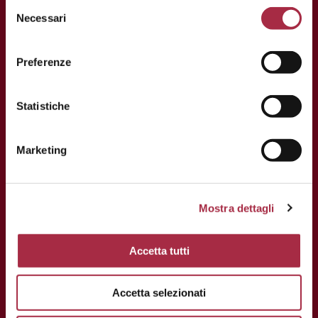
Fax: +39 059 208623
Necessari
info@consorziobalsamico.it
P.IVA e C.F: 02163700368
Preferenze
Statistiche
Marketing
Mostra dettagli
Accetta tutti
Accetta selezionati