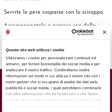
Servite le pere cosparse con lo sciroppo.
Accompagnatele a piacere con della
panna montata.
Finanziato con la Legge Regionale
Questo sito web utilizza i cookie
dell’Emilia-Romagna n. 16/95.
Utilizziamo i cookie per personalizzare contenuti ed
annunci, per fornire funzionalità dei social media e per
analizzare il nostro traffico. Condividiamo inoltre
informazioni sul modo in cui utilizza il nostro sito con i
nostri partner che si occupano di analisi dei dati web,
CONTATTI
pubblicità e social media, i quali potrebbero combinarle
Via Ganaceto, 113 – 41121 Modena
con altre informazioni che ha fornito loro o che hanno
raccolto dal suo utilizzo dei loro servizi.
Cookie Policy.
Tel.: +39 059 208621