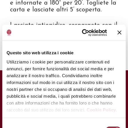
e infornate a 180° per 20’. Togliete la
carta e lasciate altri 5’ scoperta.
Lasciate intiepidire, cospargete con il
quartirolo sbriciolato, l’origano fresco
e gocce di
Aceto Balsamico di
Modena IGP
.
Questo sito web utilizza i cookie
Utilizziamo i cookie per personalizzare contenuti ed
annunci, per fornire funzionalità dei social media e per
analizzare il nostro traffico. Condividiamo inoltre
informazioni sul modo in cui utilizza il nostro sito con i
CONTATTI
nostri partner che si occupano di analisi dei dati web,
pubblicità e social media, i quali potrebbero combinarle
Via Ganaceto, 113 – 41121 Modena
con altre informazioni che ha fornito loro o che hanno
Tel.: +39 059 208621
raccolto dal suo utilizzo dei loro servizi.
Cookie Policy.
Fax: +39 059 208623