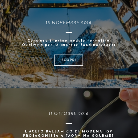
18 NOVEMBRE 2016
Concluso il primo modulo formativo
Qualivita per le imprese food norvegesi
SCOPRI
11 OTTOBRE 2016
L’ACETO BALSAMICO DI MODENA IGP
PROTAGONISTA A TAORMINA GOURMET