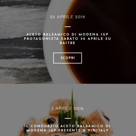
28 APRILE 2016
ACETO BALSAMICO DI MODENA IGP
PROTAGONISTA SABATO 30 APRILE SU
RAITRE
SCOPRI
5 APRILE 2016
IL CONSORZIO ACETO BALSAMICO DI
MODENA IGP PRESENTE A VINITALY