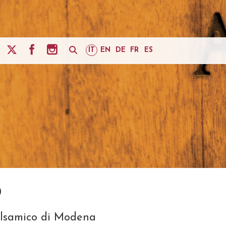
IT
EN
DE
FR
ES
O
Balsamico di Modena