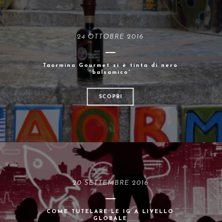
24 OTTOBRE 2016
Taormina Gourmet si è tinta di nero
“balsamico”
SCOPRI
20 SETTEMBRE 2016
COME TUTELARE LE IG A LIVELLO
GLOBALE