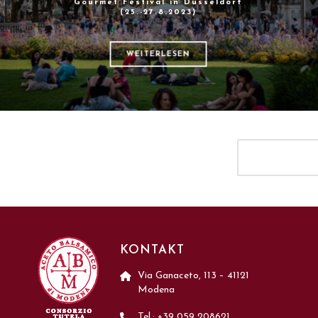
Gourmet Festival in Düsseldorf
(25.-27.8.2023)
WEITERLESEN
KONTAKT
Via Ganaceto, 113 – 41121
Modena
Tel.: +39 059 208621