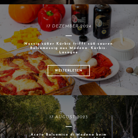
17 DEZEMBER 2024
Nussig-süßer Kürbis trifft süß-sauren
Balsamessig aus Modena: Kürbis-
Lasagne
WEITERLESEN
17 AUGUST 2023
Aceto Balsamico di Modena beim