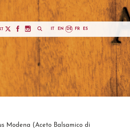
IT
EN
DE
FR
ES
KT
us Modena (Aceto Balsamico di