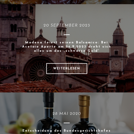
20 SEPTEMBER 2023
Modena feiert seinen Balsamico: Bei
Acetaie Aperte am 24.9.2023 dreht sich
alles um das „schwarze Gold“
WEITERLESEN
28 MAI 2020
Entscheidung des Bundesgerichtshofes