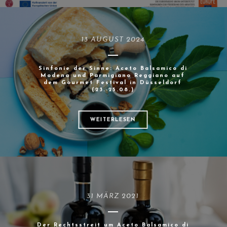
13 AUGUST 2024
Sinfonie der Sinne: Aceto Balsamico di
Modena und Parmigiano Reggiano auf
dem Gourmet Festival in Düsseldorf
(23.-25.08.)
WEITERLESEN
31 MÄRZ 2021
Der Rechtsstreit um Aceto Balsamico di