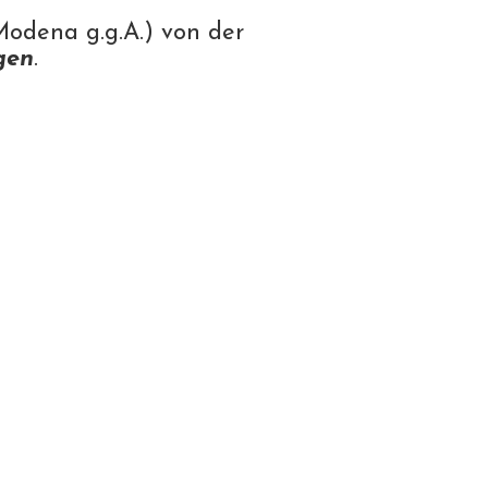
odena g.g.A.) von der
gen
.