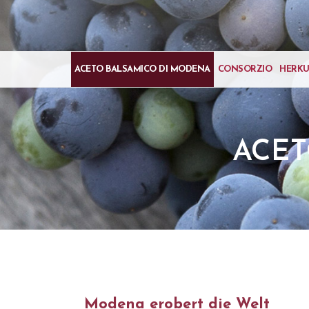
ACETO BALSAMICO DI MODENA
CONSORZIO
HERK
ACET
Modena erobert die Welt