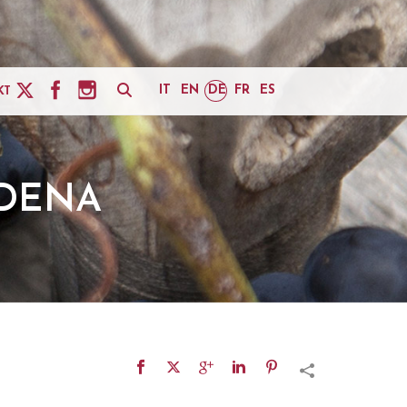
IT
EN
DE
FR
ES
KT
ODENA