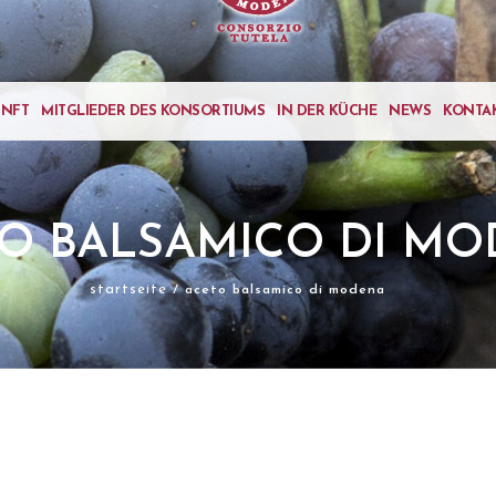
UNFT
MITGLIEDER DES KONSORTIUMS
IN DER KÜCHE
NEWS
KONTA
O BALSAMICO DI M
startseite
/ aceto balsamico di modena