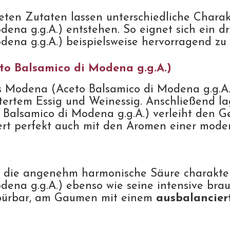
eten Zutaten lassen unterschiedliche Charak
na g.g.A.) entstehen. So eignet sich ein dr
ena g.g.A.) beispielsweise hervorragend zu 
o Balsamico di Modena g.g.A.)
us Modena (Aceto Balsamico di Modena g.g.A
rtem Essig und Weinessig. Anschließend lage
Balsamico di Modena g.g.A.) verleiht den G
rt perfekt auch mit den Aromen einer moder
d die angenehm harmonische Säure charakter
na g.g.A.) ebenso wie seine intensive braun
spürbar, am Gaumen mit einem
ausbalancier