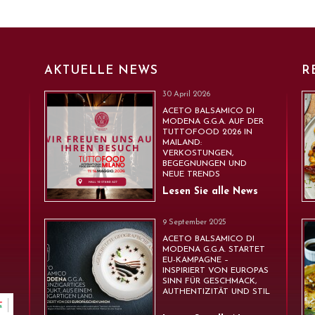
AKTUELLE NEWS
R
30 April 2026
ACETO BALSAMICO DI
MODENA G.G.A. AUF DER
TUTTOFOOD 2026 IN
MAILAND:
VERKOSTUNGEN,
BEGEGNUNGEN UND
NEUE TRENDS
Lesen Sie alle News
9 September 2025
ACETO BALSAMICO DI
MODENA G.G.A. STARTET
EU-KAMPAGNE –
INSPIRIERT VON EUROPAS
SINN FÜR GESCHMACK,
AUTHENTIZITÄT UND STIL