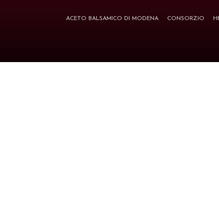
ACETO BALSAMICO DI MODENA
CONSORZIO
H