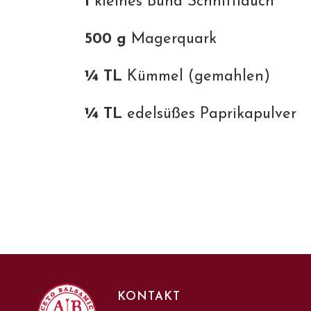
1
kleines Bund Schnittlauch
500 g
Magerquark
¼ TL
Kümmel (gemahlen)
¼ TL
edelsüßes Paprikapulver
KONTAKT