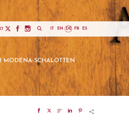
IT
EN
DE
FR
ES
KT
DI MODENA-SCHALOTTEN