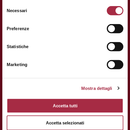
Necessari
Preferenze
KONTAKT
Statistiche
Via Ganaceto, 113 – 41121 Modena
Tel.: +39 059 208621
Marketing
Fax: +39 059 208623
info@consorziobalsamico
Mostra dettagli
USt-Identifikationsnummer und
Steuernummer: 02163700368
Accetta tutti
Accetta selezionati