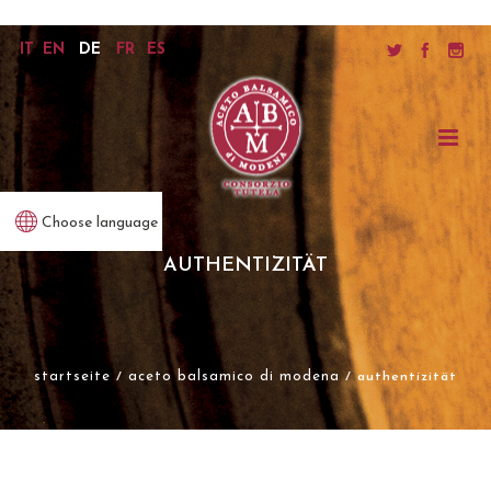
IT
EN
DE
FR
ES
Choose language
AUTHENTIZITÄT
startseite
aceto balsamico di modena
/
/ authentizität