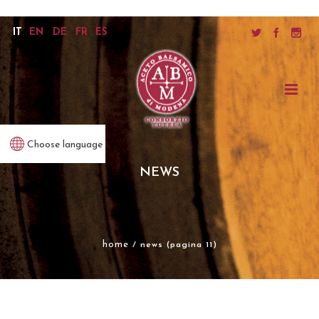
IT
EN
DE
FR
ES
Choose language
NEWS
home
/ news (pagina 11)