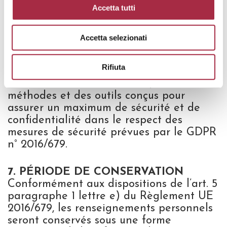
relatives au transfert en écrivant à
Accetta tutti
info@consorziobalsamico.it
Accetta selezionati
6. MODALITÉS DE TRAITEMENT
Le traitement sera effectué par des
Rifiuta
personnes dûment autorisées, sous forme
automatisée et/ou manuelle, avec des
méthodes et des outils conçus pour
assurer un maximum de sécurité et de
confidentialité dans le respect des
mesures de sécurité prévues par le GDPR
n° 2016/679.
7. PÉRIODE DE CONSERVATION
Conformément aux dispositions de l’art. 5
paragraphe 1 lettre e) du Règlement UE
2016/679, les renseignements personnels
seront conservés sous une forme