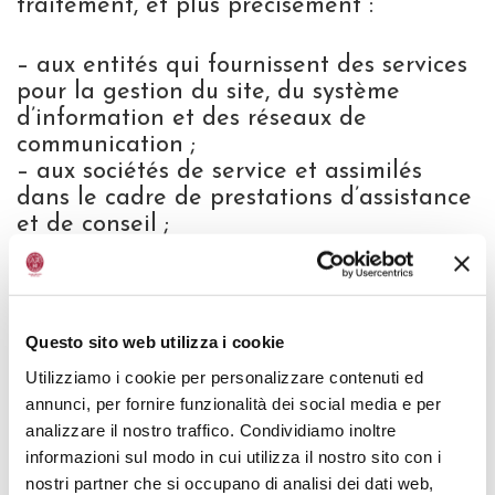
traitement, et plus précisément :
– aux entités qui fournissent des services
pour la gestion du site, du système
d’information et des réseaux de
communication ;
– aux sociétés de service et assimilés
dans le cadre de prestations d’assistance
et de conseil ;
– aux autorités compétentes pour
l’exécution des obligations légales et/ou
des dispositions des pouvoirs publics, sur
demande.
Questo sito web utilizza i cookie
Utilizziamo i cookie per personalizzare contenuti ed
La liste actualisée des responsables du
annunci, per fornire funzionalità dei social media e per
traitement des données à caractère
analizzare il nostro traffico. Condividiamo inoltre
personnel peut être demandée par écrit
informazioni sul modo in cui utilizza il nostro sito con i
à
info@consorziobalsamico.it
ou via un
nostri partner che si occupano di analisi dei dati web,