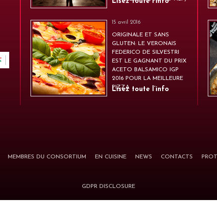
Lisez toute l’info
15 avril 2016
ORIGINALE ET SANS
GLUTEN: LE VERONAIS
FEDERICO DE SILVESTRI
EST LE GAGNANT DU PRIX
ACETO BALSAMICO IGP
2016 POUR LA MEILLEURE
PIZZA
Lisez toute l’info
MEMBRES DU CONSORTIUM
EN CUISINE
NEWS
CONTACTS
PROT
GDPR DISCLOSURE