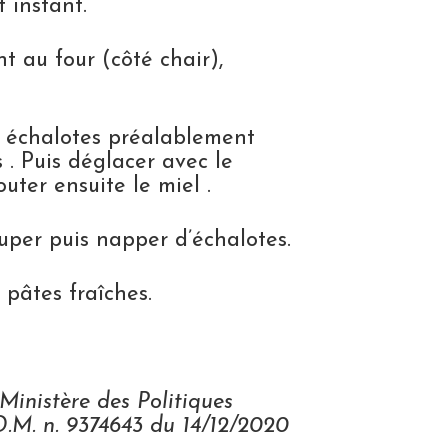
 instant.
t au four (côté chair),
s échalotes préalablement
. Puis déglacer avec le
ter ensuite le miel .
ouper puis napper d’échalotes.
pâtes fraîches.
 Ministère des Politiques
. D.M. n. 9374643 du 14/12/2020