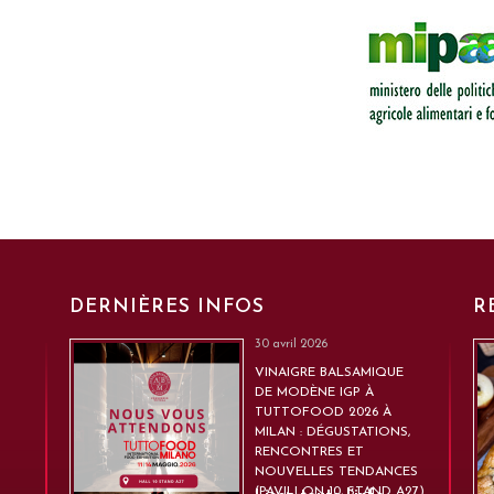
DERNIÈRES INFOS
R
30 avril 2026
VINAIGRE BALSAMIQUE
DE MODÈNE IGP À
TUTTOFOOD 2026 À
MILAN : DÉGUSTATIONS,
RENCONTRES ET
NOUVELLES TENDANCES
(PAVILLON 10, STAND A27)