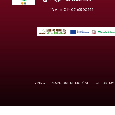
info@consorziobalsamico.it
T.V.A. et C.F: 02163700368
VINAIGRE BALSAMIQUE DE MODÈNE
CONSORTIUM