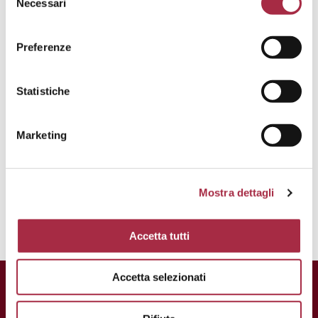
Necessari
intégrante du mélange.
Preferenze
Bureau de Presse Consorzio di Tutela
Aceto Balsamico di Modena IGP
Statistiche
Marte Comunicazione snc de Marzia
Morganti Tempestini C.
Marketing
Tél. 335 6130800 Email:
marzia.morganti@gmail.com
Mostra dettagli
Accetta tutti
Accetta selezionati