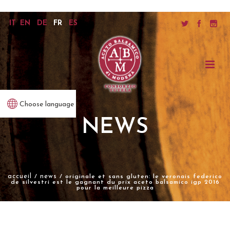
IT
EN
DE
FR
ES
Choose language
NEWS
accueil
news
/
/ originale et sans gluten: le veronais federico
de silvestri est le gagnant du prix aceto balsamico igp 2016
pour la meilleure pizza