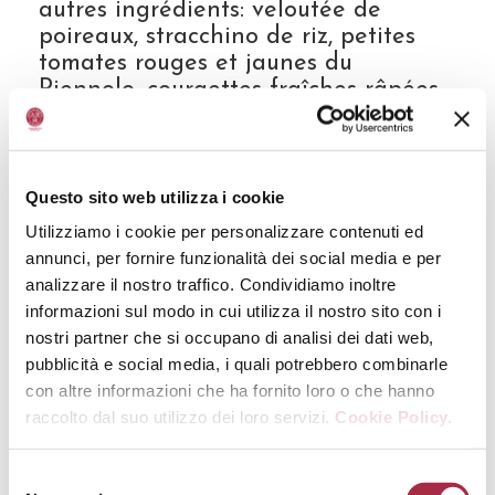
autres ingrédients: veloutée de
poireaux, stracchino de riz, petites
tomates rouges et jaunes du
Piennolo, courgettes fraîches râpées,
glaçage au Vinaigre Balsamique de
Modène IGP et basilic. De Silvestri a
reçu également le premier prix dans
la section pizza sans gluten – avec la
Questo sito web utilizza i cookie
même recette – le deuxième dans le
Utilizziamo i cookie per personalizzare contenuti ed
triathlon avec trois spécialités de
annunci, per fornire funzionalità dei social media e per
cuisson, le troisième dans la section
analizzare il nostro traffico. Condividiamo inoltre
pizza au mètre et il a obtenu la
informazioni sul modo in cui utilizza il nostro sito con i
victoire dans la section par équipes
nostri partner che si occupano di analisi dei dati web,
« Mani in pasta », dont fait partie –
pubblicità e social media, i quali potrebbero combinarle
entre autres – même le gagnant de
con altre informazioni che ha fornito loro o che hanno
l’édition 2015 du même Prix Gianni di
raccolto dal suo utilizzo dei loro servizi.
Cookie Policy.
Lella, l’auteur, lui aussi, dans la
compétition par équipes, d’une pizza
originale où l’or noir était une partie