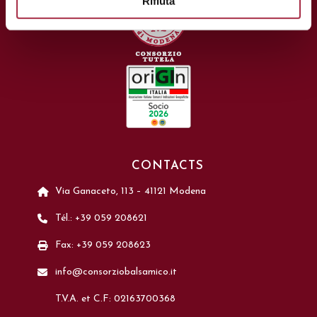
Rifiuta
CONTACTS
Via Ganaceto, 113 – 41121 Modena
Tél.: +39 059 208621
Fax: +39 059 208623
info@consorziobalsamico.it
T.V.A. et C.F: 02163700368