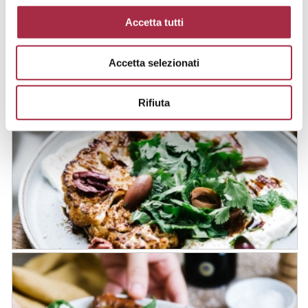
amandes
Accetta tutti
Accetta selezionati
Rifiuta
Camembert rôti de Noël, fruits secs,
graines de grenade, romarin et
Vinaigre Balsamique de Modène IGP