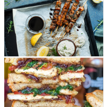
Tartine breakfast avocat-œuf-bacon
caramélisé au vinaigre balsamique
Brochettes de thon et tzatziki aux