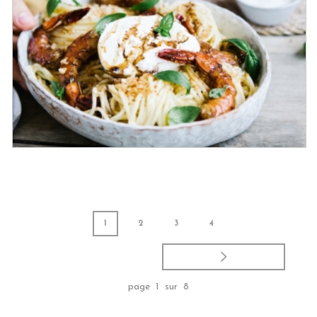
Tranches de chou-fleur rôties,
marinade au Vinaigre Balsamique de
Modène IGP Invecchiato, labné express
et zaatar
1
2
3
4
Spaghetti au citron et gambas
page 1 sur 8
caramélisées au Vinaigre Balsamique
de Modène IGP