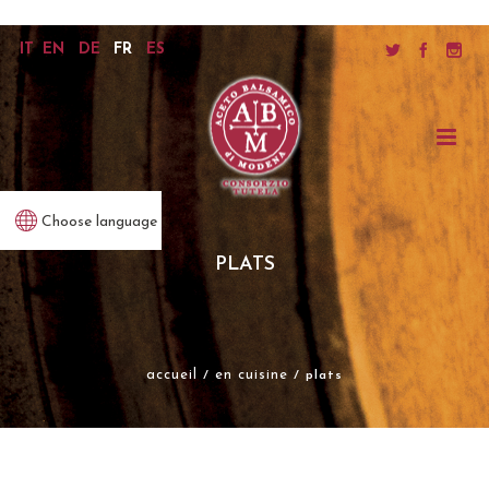
IT
EN
DE
FR
ES
Choose language
PLATS
accueil
en cuisine
/
/ plats