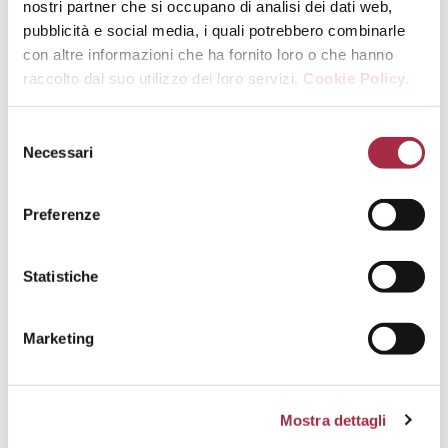
nostri partner che si occupano di analisi dei dati web,
pubblicità e social media, i quali potrebbero combinarle
con altre informazioni che ha fornito loro o che hanno
raccolto dal suo utilizzo dei loro servizi.
Cookie Policy.
Shakshuka verde au Vinaigre
Balsamique de Modène IGP
Necessari
Preferenze
Statistiche
Marketing
Crumble de légumes rôtis au Vinaigre
Mostra dettagli
Balsamique de Modène IGP Vieilli et