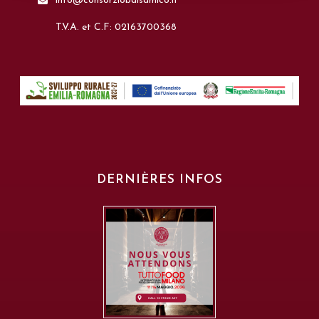
info@consorziobalsamico.it
T.V.A. et C.F: 02163700368
DERNIÈRES INFOS