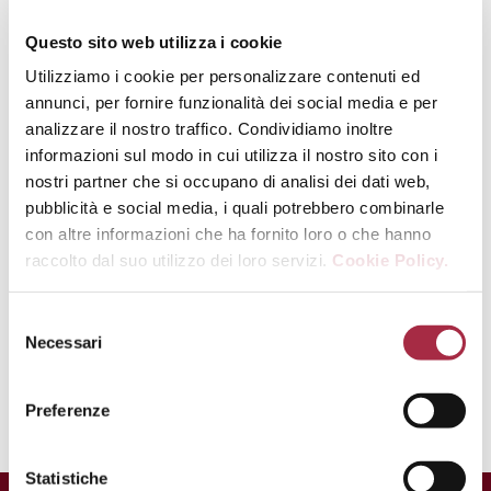
citron avec un filet d’huile d’olive, la
deuxième gousse d’ail écrasée et 30g
Questo sito web utilizza i cookie
de Parmigiano Reggiano DOP.
Utilizziamo i cookie per personalizzare contenuti ed
Ajouter aussitôt l’eau de cuisson et
annunci, per fornire funzionalità dei social media e per
mélanger quelques minutes. Ajoutez
analizzare il nostro traffico. Condividiamo inoltre
ensuite les spaghetti et ajouter les
informazioni sul modo in cui utilizza il nostro sito con i
30g de Parmigiano Reggiano DOP
nostri partner che si occupano di analisi dei dati web,
restant. Saler, poivrer et mélanger.
pubblicità e social media, i quali potrebbero combinarle
con altre informazioni che ha fornito loro o che hanno
5 – Dans un plat, dresser les pâtes,
raccolto dal suo utilizzo dei loro servizi.
Cookie Policy.
ajouter les gambas, la baratta
coupée en deux, de la chapelure et
quelques feuilles de basilic. Finir par
Necessari
un filet de Vinaigre Balsamique de
Modène IGP. Régalez-vous !
Preferenze
Statistiche