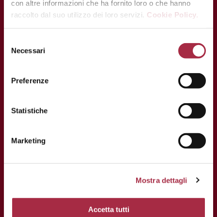
con altre informazioni che ha fornito loro o che hanno
raccolto dal suo utilizzo dei loro servizi.
Cookie Policy.
CONTATTI
Via Ganaceto, 113 – 41121 Modena
Necessari
Tel.: +39 059 208621
Fax: +39 059 208623
Preferenze
info@consorziobalsamico.it
Statistiche
P.IVA e C.F: 02163700368
Marketing
Mostra dettagli
Accetta tutti