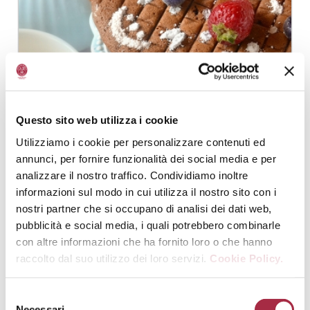
Questo sito web utilizza i cookie
Utilizziamo i cookie per personalizzare contenuti ed
annunci, per fornire funzionalità dei social media e per
analizzare il nostro traffico. Condividiamo inoltre
HOT MILK SPONGE CAKE AL CACAO E
informazioni sul modo in cui utilizza il nostro sito con i
ACETO BALSAMICO DI MODENA IGP
nostri partner che si occupano di analisi dei dati web,
DOLCI
,
RICETTE DI IMMA
pubblicità e social media, i quali potrebbero combinarle
con altre informazioni che ha fornito loro o che hanno
raccolto dal suo utilizzo dei loro servizi.
Cookie Policy.
Necessari