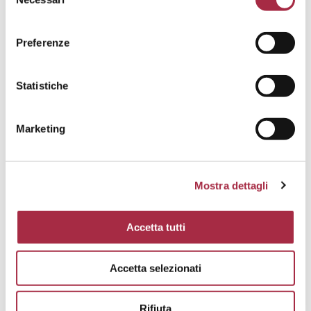
Preferenze
Statistiche
Marketing
Mostra dettagli
Accetta tutti
MUFFIN-CHOCOLATE CHIP COOKIES
Accetta selezionati
RIPIENI DI BISCOTTO E PROFUMATI
ALL’ACETO BALSAMICO DI MODENA IGP
DOLCI
,
RICETTE DI IMMA
Rifiuta