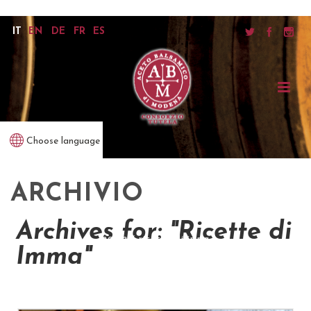
IT
EN
DE
FR
ES
Choose language
ARCHIVIO
Archives for: "Ricette di
home
/
ricette di imma
Imma"