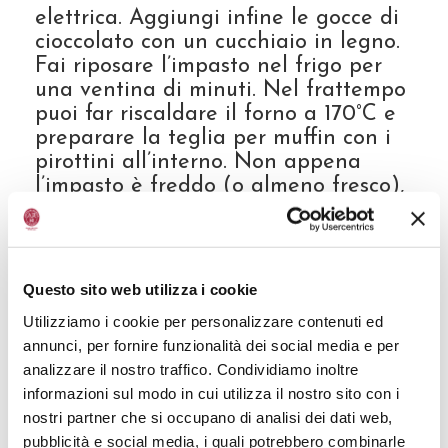
elettrica. Aggiungi infine le gocce di
cioccolato con un cucchiaio in legno.
Fai riposare l’impasto nel frigo per
una ventina di minuti. Nel frattempo
puoi far riscaldare il forno a 170°C e
preparare la teglia per muffin con i
pirottini all’interno. Non appena
l’impasto è freddo (o almeno fresco),
fai delle palline aiutandoti con due
cucchiaini oppure con il porzionatore
del gelato. Schiaccia sul palmo della
mano la pallina e inserisci al centro
Questo sito web utilizza i cookie
il biscotto e ricopri con l’impasto dei
Utilizziamo i cookie per personalizzare contenuti ed
cookies formando nuovamente una
annunci, per fornire funzionalità dei social media e per
pallina. Posiziona le palline nei
analizzare il nostro traffico. Condividiamo inoltre
pirottini e fai cuocere per circa 15
informazioni sul modo in cui utilizza il nostro sito con i
minuti, tenendo d’occhio perché i
nostri partner che si occupano di analisi dei dati web,
cookies devono restare morbidi,
pubblicità e social media, i quali potrebbero combinarle