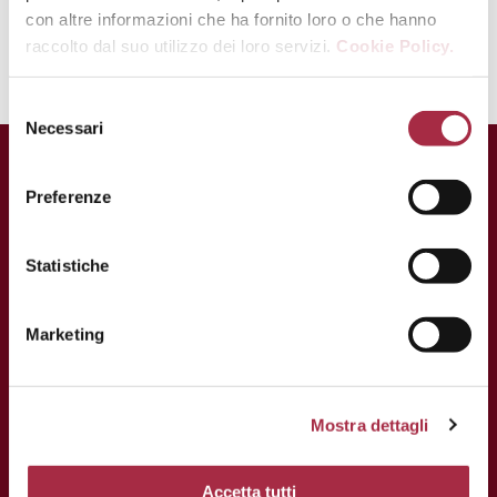
infatti una volta fuori dal forno e
con altre informazioni che ha fornito loro o che hanno
freddi si induriranno.
raccolto dal suo utilizzo dei loro servizi.
Cookie Policy.
Necessari
CONTATTI
Preferenze
Via Ganaceto, 113 – 41121 Modena
Statistiche
Tel.: +39 059 208621
Fax: +39 059 208623
Marketing
info@consorziobalsamico.it
P.IVA e C.F: 02163700368
Mostra dettagli
Accetta tutti