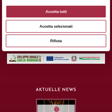
Tel.: +39 059 208621
Accetta tutti
Fax: +39 059 208623
info@consorziobalsamico
Accetta selezionati
USt-Identifikationsnummer und
Steuernummer: 02163700368
Rifiuta
AKTUELLE NEWS