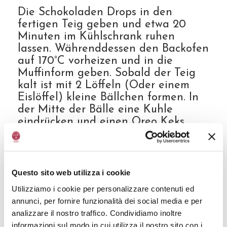
Die Schokoladen Drops in den
fertigen Teig geben und etwa 20
Minuten im Kühlschrank ruhen
lassen. Währenddessen den Backofen
auf 170°C vorheizen und in die
Muffinform geben. Sobald der Teig
kalt ist mit 2 Löffeln (Oder einem
Eislöffel) kleine Bällchen formen. In
der Mitte der Bälle eine Kuhle
eindrücken und einen Oreo Keks
hineingeben. Etwas mehr Teig
hinzugeben und wieder zu einer
Kugel formen. Die fertigen Kugeln in
die Muffinformen geben und etwa 15
Questo sito web utilizza i cookie
Minuten backen. Die Cookies sollten
Utilizziamo i cookie per personalizzare contenuti ed
noch weich aus dem Ofen genommen
annunci, per fornire funzionalità dei social media e per
werden, da sie beim Abkühlen noch
analizzare il nostro traffico. Condividiamo inoltre
aushärten.
informazioni sul modo in cui utilizza il nostro sito con i