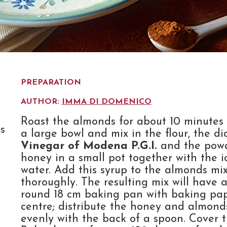
PREPARATION
AUTHOR:
IMMA DI DOMENICO
Roast the almonds for about 10 minutes 
s
a large bowl and mix in the flour, the di
Vinegar of Modena P.G.I.
and the powde
honey in a small pot together with the 
water. Add this syrup to the almonds mix,
thoroughly. The resulting mix will have a
round 18 cm baking pan with baking pap
centre; distribute the honey and almonds
evenly with the back of a spoon. Cover t