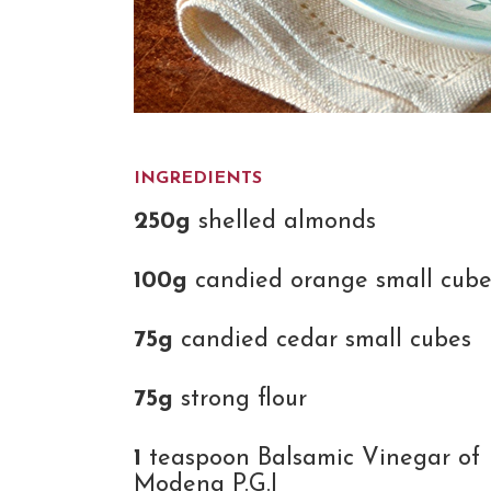
INGREDIENTS
250g
shelled almonds
100g
candied orange small cube
75g
candied cedar small cubes
75g
strong flour
1
teaspoon Balsamic Vinegar of
Modena P.G.I