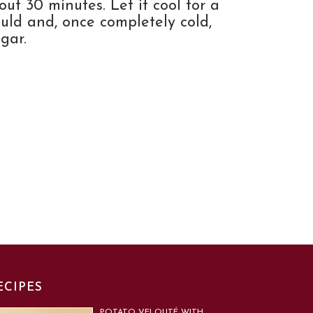
ut 30 minutes. Let it cool for a
uld and, once completely cold,
gar.
ECIPES
POTATO VELOUTÉ WITH