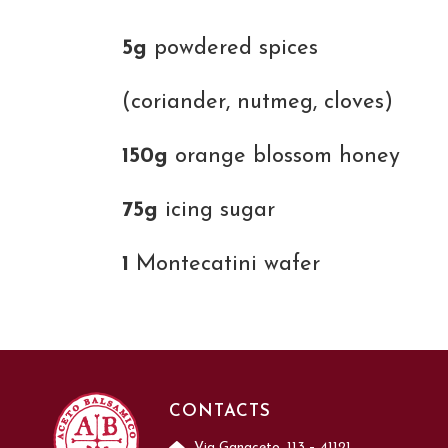
5g
powdered spices
(coriander, nutmeg, cloves)
150g
orange blossom honey
75g
icing sugar
1
Montecatini wafer
CONTACTS
Via Ganaceto, 113 – 41121