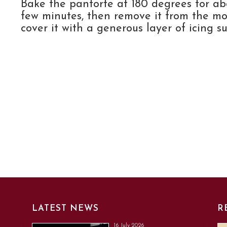
Bake the panforte at 180 degrees for abo
few minutes, then remove it from the mo
cover it with a generous layer of icing su
LATEST NEWS
R
16 July 2026