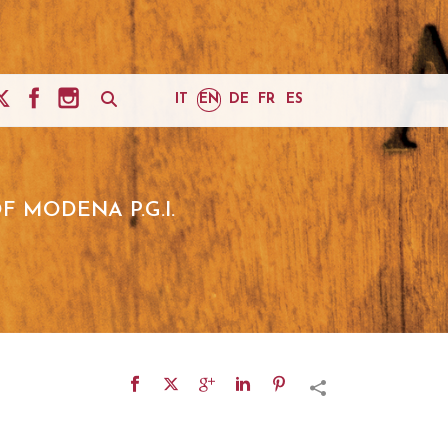
IT
EN
DE
FR
ES
F MODENA P.G.I.