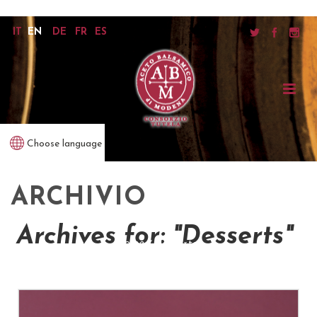
IT
EN
DE
FR
ES
Choose language
ARCHIVIO
Archives for: "Desserts"
home
/
desserts