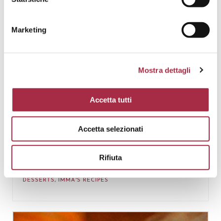
Marketing
Mostra dettagli
Accetta tutti
Accetta selezionati
PERSIMMON CRUMBLE WITH COCOA AND
Rifiuta
BALSAMIC VINEGAR OF MODENA PGI
DESSERTS
,
IMMA'S RECIPES