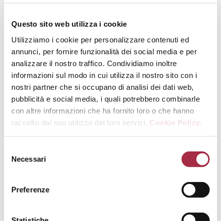
Questo sito web utilizza i cookie
Utilizziamo i cookie per personalizzare contenuti ed
annunci, per fornire funzionalità dei social media e per
analizzare il nostro traffico. Condividiamo inoltre
informazioni sul modo in cui utilizza il nostro sito con i
nostri partner che si occupano di analisi dei dati web,
pubblicità e social media, i quali potrebbero combinarle
PANFORTE DI SIENA SCENTED WITH
con altre informazioni che ha fornito loro o che hanno
BALSAMIC VINEGAR OF MODENA P.G.I.
raccolto dal suo utilizzo dei loro servizi.
Cookie Policy.
DESSERTS
,
IMMA'S RECIPES
Necessari
Preferenze
Statistiche