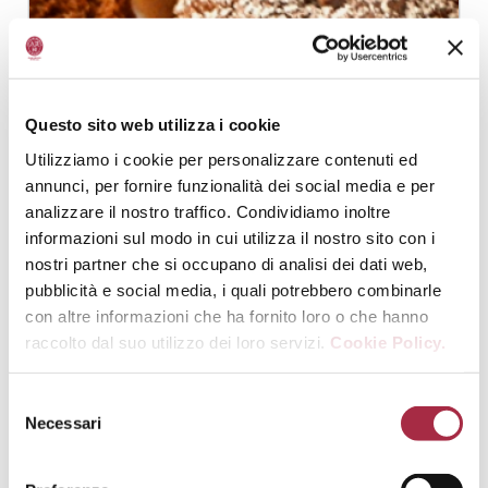
Questo sito web utilizza i cookie
Utilizziamo i cookie per personalizzare contenuti ed
annunci, per fornire funzionalità dei social media e per
analizzare il nostro traffico. Condividiamo inoltre
informazioni sul modo in cui utilizza il nostro sito con i
BIZCOCHOS CON HARINA DE CASTAÑAS,
nostri partner che si occupano di analisi dei dati web,
REQUESÓN Y VINAGRE BALSÁMICO DE
MÓDENA IGP
pubblicità e social media, i quali potrebbero combinarle
con altre informazioni che ha fornito loro o che hanno
DULCES
,
RECETAS DE IMMA
raccolto dal suo utilizzo dei loro servizi.
Cookie Policy.
Necessari