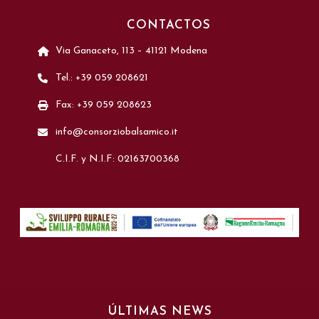
CONTACTOS
Via Ganaceto, 113 – 41121 Modena
Tel.: +39 059 208621
Fax: +39 059 208623
info@consorziobalsamico.it
C.I.F. y N.I.F: 02163700368
ÚLTIMAS NEWS