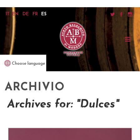
IT
EN
DE
FR
ES
Choose language
ARCHIVIO
Archives for: "Dulces"
inicio
/
dulces