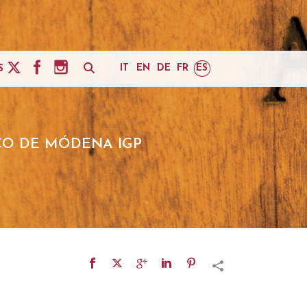
IT
EN
DE
FR
ES
S
CO DE MÓDENA IGP