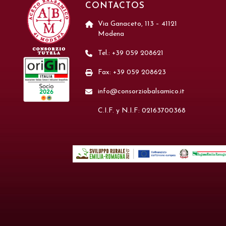
CONTACTOS
Via Ganaceto, 113 – 41121
Modena
Tel.: +39 059 208621
Fax: +39 059 208623
info@consorziobalsamico.it
C.I.F. y N.I.F: 02163700368