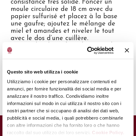
consistance très solide. Foncer un
moule circulaire de 18 cm avec du
papier sulfurisé et placez à la base
une gaufre; ajoutez le mélange de
miel et amandes et niveler le tout
avec le dos d’une cuillère.
Saupoudrer la surface de sucre glace.
Placer le panforte au four à 180°C
pendant environ 30 minutes. Le
laisser tiédir pendant quelques
Questo sito web utilizza i cookie
minutes, le sortir ensuite du moule et
lorsqu’il sera froid, le saupoudrer
Utilizziamo i cookie per personalizzare contenuti ed
abondamment de sucre glace.
annunci, per fornire funzionalità dei social media e per
analizzare il nostro traffico. Condividiamo inoltre
informazioni sul modo in cui utilizza il nostro sito con i
nostri partner che si occupano di analisi dei dati web,
pubblicità e social media, i quali potrebbero combinarle
con altre informazioni che ha fornito loro o che hanno
raccolto dal suo utilizzo dei loro servizi.
Cookie Policy.