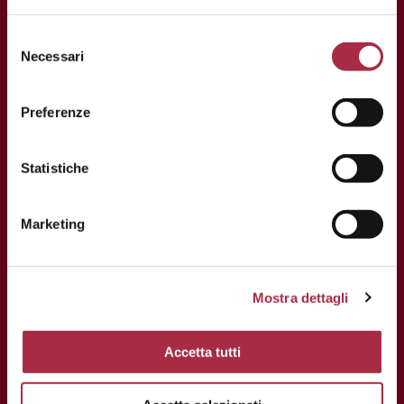
Necessari
Preferenze
Statistiche
CONTACTS
Marketing
Via Ganaceto, 113 – 41121 Modena
Tél.: +39 059 208621
Mostra dettagli
Fax: +39 059 208623
Accetta tutti
info@consorziobalsamico.it
T.V.A. et C.F: 02163700368