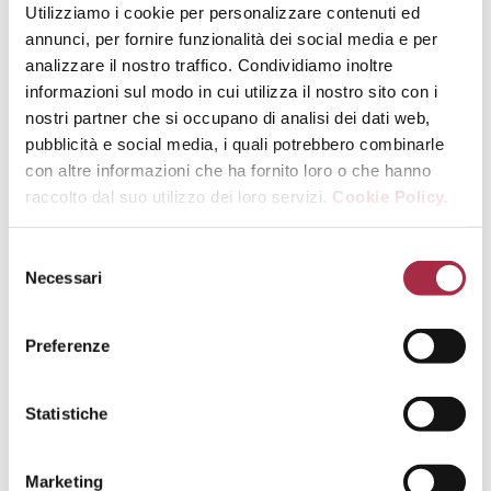
Utilizziamo i cookie per personalizzare contenuti ed
Balsamique de Modène IGP Vieilli.
annunci, per fornire funzionalità dei social media e per
Faites fondre à feu moyen et laissez
analizzare il nostro traffico. Condividiamo inoltre
cuire 5 min le temps que la
informazioni sul modo in cui utilizza il nostro sito con i
préparation épaississe.
nostri partner che si occupano di analisi dei dati web,
pubblicità e social media, i quali potrebbero combinarle
7- Rajoutez les fraises coupées en 2
con altre informazioni che ha fornito loro o che hanno
et faites revenir 2 min. Gardez le
raccolto dal suo utilizzo dei loro servizi.
Cookie Policy.
caramel dans un petit récipient.
8 – Dans une assiette, dressez les
Necessari
tranches de brioche perdue avec les
fraises au caramel, les framboises
Preferenze
fraîches, la chantilly maison et le
caramel balsamique.
Statistiche
Marketing