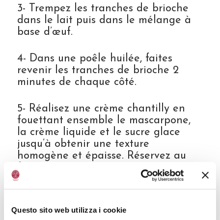
3- Trempez les tranches de brioche
dans le lait puis dans le mélange à
base d’œuf.
4- Dans une poêle huilée, faites
revenir les tranches de brioche 2
minutes de chaque côté.
5- Réalisez une crème chantilly en
fouettant ensemble le mascarpone,
la crème liquide et le sucre glace
jusqu’à obtenir une texture
homogène et épaisse. Réservez au
frais.
6- Passez à la réalisation du caramel
balsamique en versant dans une
Questo sito web utilizza i cookie
poêle le sucre et le Vinaigre