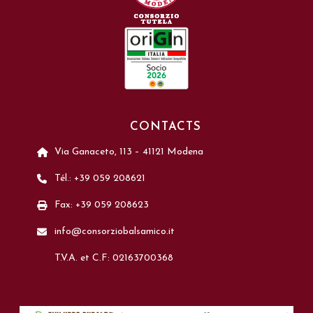
CONTACTS
Via Ganaceto, 113 – 41121 Modena
Tél.: +39 059 208621
Fax: +39 059 208623
info@consorziobalsamico.it
T.V.A. et C.F: 02163700368