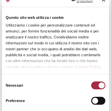
votre hotte en route pendant cette
opération !
Questo sito web utilizza i cookie
7 – Versez un beau filet de vinaigre
Utilizziamo i cookie per personalizzare contenuti ed
balsamique de Modène Invecchiato
annunci, per fornire funzionalità dei social media e per
(environ 1 à 2 cuillères à soupe),
analizzare il nostro traffico. Condividiamo inoltre
faites réduire 1 minute.
informazioni sul modo in cui utilizza il nostro sito con i
nostri partner che si occupano di analisi dei dati web,
8 – Dressez les bananes dans des
pubblicità e social media, i quali potrebbero combinarle
assiettes (comptez-en une entière
con altre informazioni che ha fornito loro o che hanno
par personne). Ajoutez une boule de
raccolto dal suo utilizzo dei loro servizi.
Cookie Policy.
glace dans chaque assiette, versez un
peu de sirop de cuisson par-dessus,
puis parsemez quelques noisettes
Necessari
grossièrement concassées, quelques
raisins et un peu de zeste d’orange
Preferenze
finement émincé.