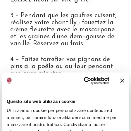
3 – Pendant que les gaufres cuisent,
réalisez votre chantilly ; fouettez la
crème fleurette avec le mascarpone
et les graines d’une demi-gousse de
vanille. Réservez au frais.
4 – Faites torréfier vos pignons de
pins à la poêle ou au four pendant
quelques minutes.
5 – Dressez 4 gaufres encore chaudes
dans des assiettes, déposez 1 boule
Questo sito web utilizza i cookie
de sorbet chocolat par dessus, une
belle cuillère de chantilly, parsemez
Utilizziamo i cookie per personalizzare contenuti ed
de quelques pignons de pin et versez
annunci, per fornire funzionalità dei social media e per
un généreux un filet de Vinaigre
analizzare il nostro traffico. Condividiamo inoltre