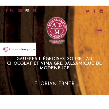
IT
EN
DE
FR
ES
Choose language
GAUFRES LIÉGEOISES, SORBET AU
CHOCOLAT ET VINAIGRE BALSAMIQUE DE
MODÈNE IGP
FLORIAN EBNER