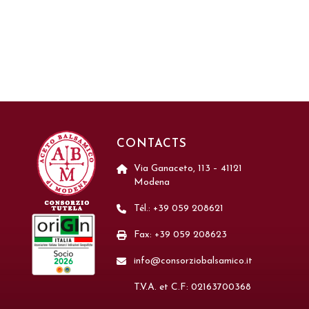
CONTACTS
Via Ganaceto, 113 – 41121
Modena
Tél.: +39 059 208621
Fax: +39 059 208623
info@consorziobalsamico.it
T.V.A. et C.F: 02163700368