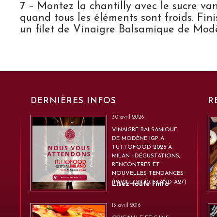
7 – Montez la chantilly avec le sucre van
quand tous les éléments sont froids. Fin
un filet de Vinaigre Balsamique de Mod
DERNIÈRES INFOS
R
30 avril 2026
VINAIGRE BALSAMIQUE
DE MODÈNE IGP À
TUTTOFOOD 2026 À
MILAN : DÉGUSTATIONS,
RENCONTRES ET
NOUVELLES TENDANCES
(PAVILLON 10, STAND A27)
Lisez toute l’info
15 avril 2016