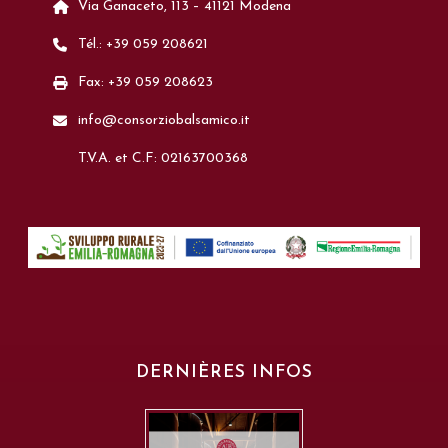
Via Ganaceto, 113 – 41121 Modena
Tél.: +39 059 208621
Fax: +39 059 208623
info@consorziobalsamico.it
T.V.A. et C.F: 02163700368
DERNIÈRES INFOS