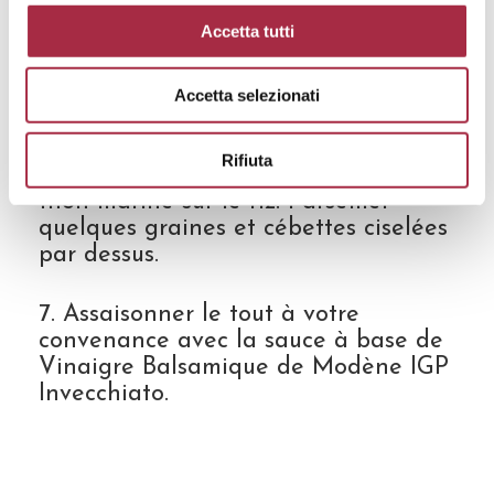
quelques tiges de cébettes finement
Accetta tutti
ciselées.
6. Dans une assiette creuse (ou un
Accetta selezionati
gros bol), déposer le riz noir dans le
fond et répartir les crudités, les fruits,
Rifiuta
quelques feuilles de coriandre et le
thon mariné sur le riz. Parsemer
quelques graines et cébettes ciselées
par dessus.
7. Assaisonner le tout à votre
convenance avec la sauce à base de
Vinaigre Balsamique de Modène IGP
Invecchiato.