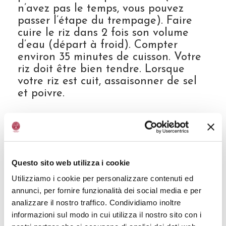
n’avez pas le temps, vous pouvez
passer l’étape du trempage). Faire
cuire le riz dans 2 fois son volume
d’eau (départ à froid). Compter
environ 35 minutes de cuisson. Votre
riz doit être bien tendre. Lorsque
votre riz est cuit, assaisonner de sel
et poivre.
2. Préparer votre thon : le couper en
cubes réguliers. Mélanger les cubes à
2 belles cuillères à soupe de Vinaigre
Balsamique de Modène IGP
Questo sito web utilizza i cookie
Invecchiato, un filet de jus de citron
Utilizziamo i cookie per personalizzare contenuti ed
et une cuillère à soupe d’huile
annunci, per fornire funzionalità dei social media e per
d’olive. Saler et poivrer, mélanger
analizzare il nostro traffico. Condividiamo inoltre
bien et réserver le temps de vous
informazioni sul modo in cui utilizza il nostro sito con i
occuper du reste. Goûter et rectifier