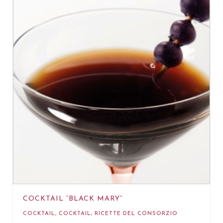
COCKTAIL “BLACK MARY”
COCKTAIL
,
COCKTAIL
,
RICETTE DEL CONSORZIO