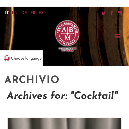
IT
EN
DE
FR
ES
Choose language
ARCHIVIO
Archives for: "Cocktail"
home
/
cocktail