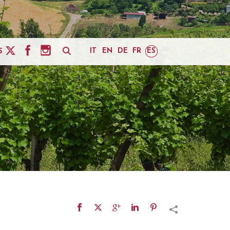
IT
EN
DE
FR
ES
S