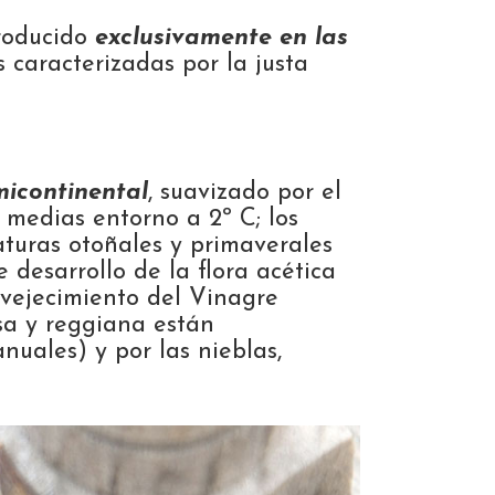
roducido
exclusivamente en las
s caracterizadas por la justa
micontinental
, suavizado por el
s medias entorno a 2º C; los
aturas otoñales y primaverales
desarrollo de la flora acética
nvejecimiento del Vinagre
a y reggiana están
uales) y por las nieblas,