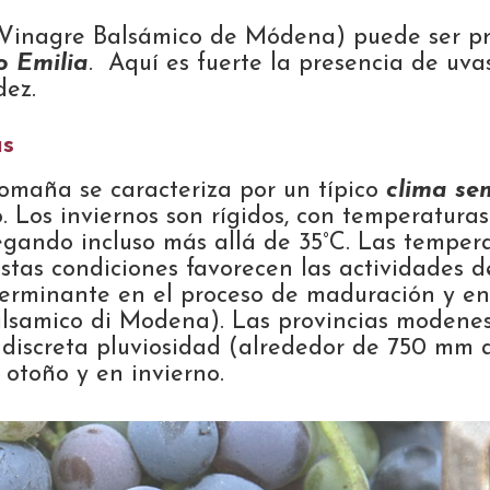
(Vinagre Balsámico de Módena) puede ser p
o Emilia
. Aquí es fuerte la presencia de uva
dez.
as
omaña se caracteriza por un típico
clima se
o. Los inviernos son rígidos, con temperatura
legando incluso más allá de 35°C. Las temper
as condiciones favorecen las actividades de 
terminante en el proceso de maduración y e
lsamico di Modena). Las provincias modenes
discreta pluviosidad (alrededor de 750 mm an
 otoño y en invierno.