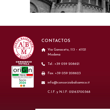
CONTACTOS
Via Ganaceto, 113 – 41121
Modena
Tel.: +39 059 208621
Fax: +39 059 208623
info@consorziobalsamico.it
C.I.F. y N.I.F: 02163700368