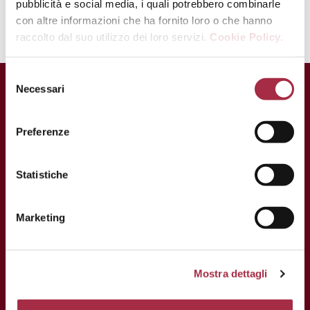
Balsámico.
pubblicità e social media, i quali potrebbero combinarle
con altre informazioni che ha fornito loro o che hanno
raccolto dal suo utilizzo dei loro servizi.
Cookie Policy.
Necessari
Preferenze
Statistiche
Marketing
Mostra dettagli
CONTACTOS
Via Ganaceto, 113 – 41121 Modena