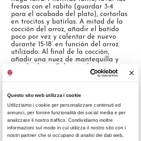
fresas con el rabito (guardar 3-4
para el acabado del plato), cortarlas
en trocitos y batirlas. A mitad de la
cocción del arroz, añadir el batido
poco por vez y calentar de nuevo
durante 15-18’ en función del arroz
utilizado. Al final de la cocción,
añadir una nuez de mantequilla y
mezclar bien. Calentar durante unos
segundos el Vinagre Balsámico de
Módena IGP envejecido, muy denso,
con las bayas de enebro, añadir las
Questo sito web utilizza i cookie
fresas cortadas por la mitad y
caramelizarlas un poco. Hacer
Utilizziamo i cookie per personalizzare contenuti ed
porciones del risotto en platos
annunci, per fornire funzionalità dei social media e per
individuales, poner las fresas como
analizzare il nostro traffico. Condividiamo inoltre
decoración y, para potenciar el sabor,
informazioni sul modo in cui utilizza il nostro sito con i
una pequeña reducción de Vinagre
nostri partner che si occupano di analisi dei dati web,