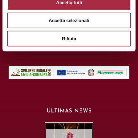
Accetta tutti
Tel.: +39 059 208621
Accetta selezionati
Fax: +39 059 208623
info@consorziobalsamico.it
Rifiuta
C.I.F. y N.I.F: 02163700368
ÚLTIMAS NEWS