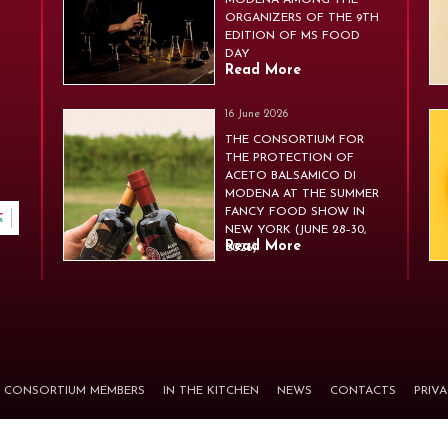
MODENA AMONG THE
ORGANIZERS OF THE 9TH
EDITION OF MS FOOD
DAY
Read More
16 June 2026
THE CONSORTIUM FOR
THE PROTECTION OF
ACETO BALSAMICO DI
MODENA AT THE SUMMER
FANCY FOOD SHOW IN
NEW YORK (JUNE 28–30,
Read More
2026)
CONSORTIUM MEMBERS
IN THE KITCHEN
NEWS
CONTACTS
PRIV