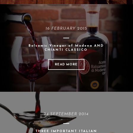
16 FEBRUARY 2015
Balsamic Vinegar of Modena AND
CHIANTI CLASSICO
READ MORE
24 SEPTEMBER 2014
THREE IMPORTANT ITALIAN