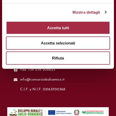
Mostra dettagli
Accetta tutti
CONTACTOS
Accetta selezionati
Via Ganaceto, 113 – 41121 Modena
Rifiuta
Tel.: +39 059 208621
Fax: +39 059 208623
info@consorziobalsamico.it
C.I.F. y N.I.F: 02163700368