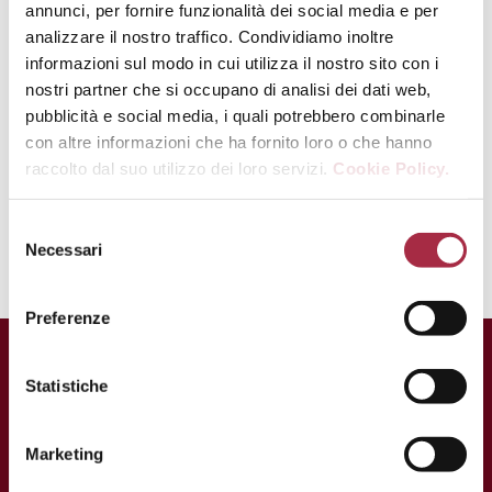
Cortar en rodajas finas los rábanos y
annunci, per fornire funzionalità dei social media e per
salarlos un poco.
analizzare il nostro traffico. Condividiamo inoltre
informazioni sul modo in cui utilizza il nostro sito con i
Servir las albóndigas calientes,
nostri partner che si occupano di analisi dei dati web,
acompañadas con verduras y crème
pubblicità e social media, i quali potrebbero combinarle
fraiche.
con altre informazioni che ha fornito loro o che hanno
raccolto dal suo utilizzo dei loro servizi.
Cookie Policy.
Rociar con gotas de
Vinagre
Balsámico de Módena IGP
.
Necessari
Preferenze
Statistiche
Marketing