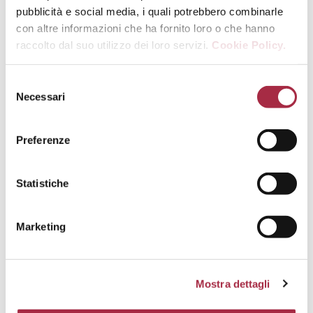
pubblicità e social media, i quali potrebbero combinarle
con altre informazioni che ha fornito loro o che hanno
raccolto dal suo utilizzo dei loro servizi.
Cookie Policy.
Ensalada de alcachofas con Vinagre
Necessari
Balsámico de Módena IGP envejecido y
queso Parmigiano Reggiano
Preferenze
Statistiche
Marketing
Mostra dettagli
Muslos de Pollo Rellenos Marinados al
Vinagre BalsàMico de MòDena Igp