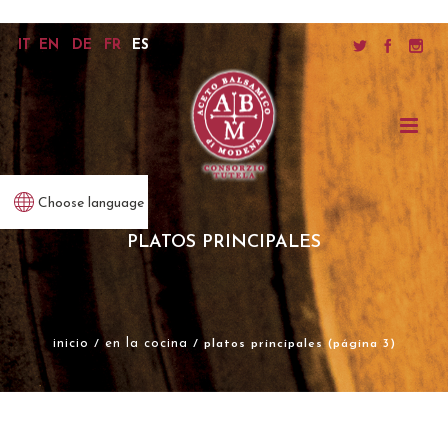
IT
EN
DE
FR
ES
Choose language
PLATOS PRINCIPALES
inicio
en la cocina
/
/ platos principales (página 3)