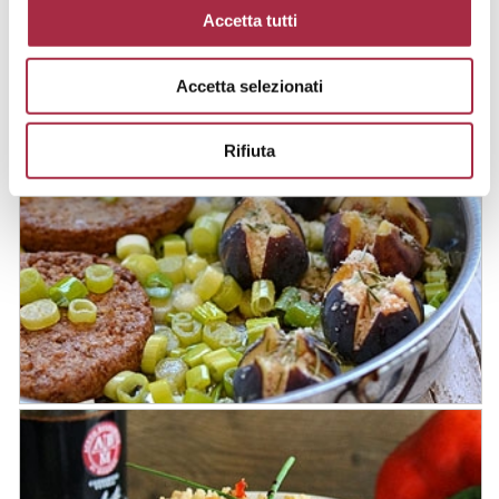
Accetta tutti
Accetta selezionati
Rifiuta
Carpaccio de bacalao con Vinagre
Balsámico de Módena IGP