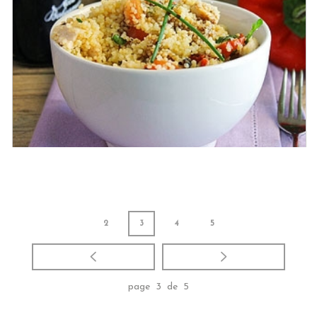
Filetes de soja sobre cama de
cebolletas con higos gratinados con
Parmigiano Reggiano DOP y Vinagre
Balsámico de Módena IGP
2
3
4
5
Tabulé de hierbas aromáticas con
page 3 de 5
pollo y pimientos asados