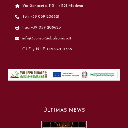
Via Ganaceto, 113 – 41121 Modena
Tel.: +39 059 208621
Fax: +39 059 208623
info@consorziobalsamico.it
C.I.F. y N.I.F: 02163700368
ÚLTIMAS NEWS