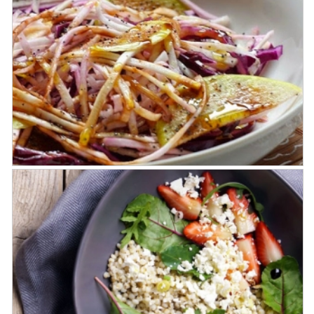
Solomillo de buey al Vinagre
Balsámico de Módena IGP
Ensalada de apio-nabo, manzana y col