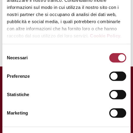
cócteles es una excelente idea, sobre
informazioni sul modo in cui utilizza il nostro sito con i
todo para ennoblecer la parte
nostri partner che si occupano di analisi dei dati web,
aromática de los vermús.
pubblicità e social media, i quali potrebbero combinarle
con altre informazioni che ha fornito loro o che hanno
Y en el próximo capítulo iremos aún
raccolto dal suo utilizzo dei loro servizi.
Cookie Policy.
más allá…
Necessari
Preferenze
Statistiche
Marketing