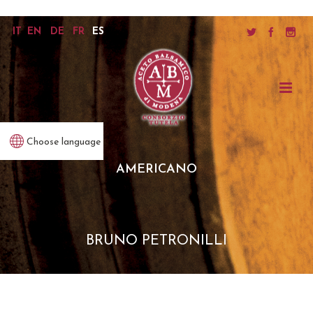
IT
EN
DE
FR
ES
Choose language
AMERICANO
BRUNO PETRONILLI