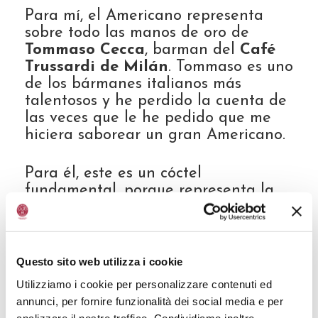
Para mí, el Americano representa
sobre todo las manos de oro de
Tommaso Cecca
, barman del
Café
Trussardi de Milán
. Tommaso es uno
de los bármanes italianos más
talentosos y he perdido la cuenta de
las veces que le he pedido que me
hiciera saborear un gran Americano.
Para él, este es un cóctel
fundamental, porque representa la
directriz en pos del aperitivo perfecto
desde un punto de vista gustativo y
también porque ha sido el aperitivo
de los italianos desde los años 70
Questo sito web utilizza i cookie
hasta finales del siglo pasado. Para
Utilizziamo i cookie per personalizzare contenuti ed
Tommaso, el uso del Vinagre
annunci, per fornire funzionalità dei social media e per
Balsámico de Módena IGP en los
analizzare il nostro traffico. Condividiamo inoltre