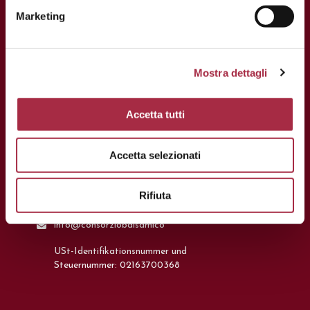
Marketing
Mostra dettagli
Accetta tutti
KONTAKT
Via Ganaceto, 113 – 41121 Modena
Accetta selezionati
Tel.: +39 059 208621
Rifiuta
Fax: +39 059 208623
info@consorziobalsamico
USt-Identifikationsnummer und
Steuernummer: 02163700368