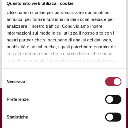
Spezialität ist und sehr gut in
Questo sito web utilizza i cookie
Cocktails vor dem Dinner
Utilizziamo i cookie per personalizzare contenuti ed
funktioniert. In Anbetracht der
annunci, per fornire funzionalità dei social media e per
cremigen Beschaffenheit des
analizzare il nostro traffico. Condividiamo inoltre
Produkts braucht man eine weitere
informazioni sul modo in cui utilizza il nostro sito con i
Zutat um das Ganze abzurunden. Ich
nostri partner che si occupano di analisi dei dati web,
würde es mit einem fruchtigen Gin
pubblicità e social media, i quali potrebbero combinarle
und mit hausgemachtem Zitrussirup,
con altre informazioni che ha fornito loro o che hanno
dem Lavendelblüten beigegeben
raccolto dal suo utilizzo dei loro servizi.
Cookie Policy.
sind, versuchen“, schlägt er vor.
Necessari
Preferenze
Statistiche