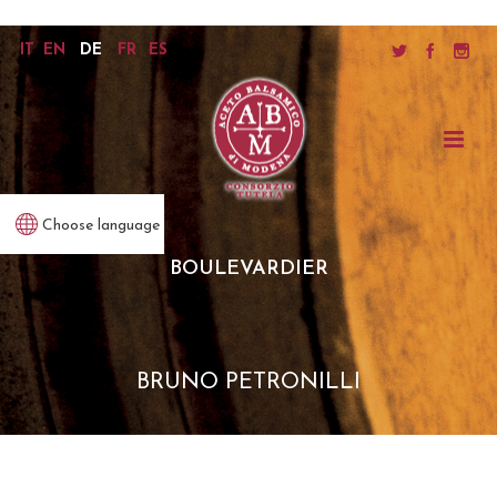
IT
EN
DE
FR
ES
Choose language
BOULEVARDIER
BRUNO PETRONILLI