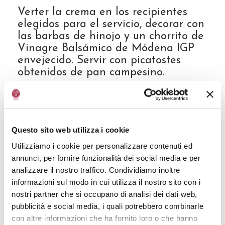
Verter la crema en los recipientes
elegidos para el servicio, decorar con
las barbas de hinojo y un chorrito de
Vinagre Balsámico de Módena IGP
envejecido. Servir con picatostes
obtenidos de pan campesino.
La veloutè de hinojos es una crema
ligera, especialmente indicada como
alimento depurativo para comer
Questo sito web utilizza i cookie
después de los excesos de las
Utilizziamo i cookie per personalizzare contenuti ed
grandes comidas de las fiestas y, al
annunci, per fornire funzionalità dei social media e per
mismo tiempo, un plato gustoso y
analizzare il nostro traffico. Condividiamo inoltre
sano que sacia. Preparación vegana
informazioni sul modo in cui utilizza il nostro sito con i
y vegetariana, además de light.
nostri partner che si occupano di analisi dei dati web,
pubblicità e social media, i quali potrebbero combinarle
con altre informazioni che ha fornito loro o che hanno