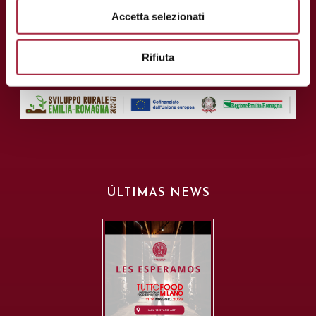
info@consorziobalsamico.it
Accetta selezionati
C.I.F. y N.I.F: 02163700368
Rifiuta
ÚLTIMAS NEWS