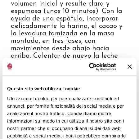
volumen inicial y resulte clara y
espumosa (unos 10 minutos). Con la
ayuda de una espátula, incorporar
delicadamente la harina, el cacao y
la levadura tamizada en la masa
montada, en tres fases, con
movimientos desde abajo hacia
arriba. Calentar de nuevo la leche
con la mantequilla; antes de que
llegue a hervir, verter el compuesto
en dos fases junto a la cucharadita
de Vinagre Balsámico de Módena
Questo sito web utilizza i cookie
IGP e incorporarlo utilizando la
Utilizziamo i cookie per personalizzare contenuti ed
espátula. Verter en un molde de 22
annunci, per fornire funzionalità dei social media e per
cm recubierto con papel para
analizzare il nostro traffico. Condividiamo inoltre
hornear y cocer en el horno
informazioni sul modo in cui utilizza il nostro sito con i
previamente calentado a 175°C
nostri partner che si occupano di analisi dei dati web,
durante 25-30 minutos.
pubblicità e social media, i quali potrebbero combinarle